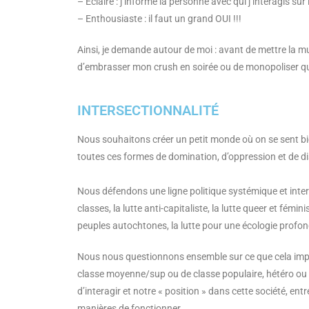
– Éclairé : j’informe la personne avec qui j’interagis sur 
– Enthousiaste : il faut un grand OUI !!!
Ainsi, je demande autour de moi : avant de mettre la mus
d’embrasser mon crush en soirée ou de monopoliser q
INTERSECTIONNALITÉ
Nous souhaitons créer un petit monde où on se sent bie
toutes ces formes de domination, d’oppression et de di
Nous défendons une ligne politique systémique et inte
classes, la lutte
anti-capitaliste, la lutte queer et féminis
peuples autochtones, la lutte
pour une écologie profond
Nous nous questionnons ensemble sur ce que cela impliq
classe moyenne/sup ou de classe populaire, hétéro ou q
d’interagir et notre « position » dans cette société, en
manières de fonctionner.