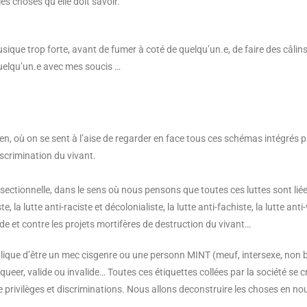
les choses qu’elle doit savoir.
ique trop forte, avant de fumer à coté de quelqu’un.e, de faire des câlins
uelqu’un.e avec mes soucis …
n, où on se sent à l’aise de regarder en face tous ces schémas intégrés p
scrimination du vivant.
rsectionnelle, dans le sens où nous pensons
que toutes ces luttes sont lié
te, la lutte anti-raciste et décolonialiste, la lutte anti-fachiste,
la lutte anti
e et contre les projets mortifères de destruction du vivant…
ue d’être un mec cisgenre ou une personn MINT (meuf, intersexe, non binai
ueer, valide ou invalide… Toutes ces étiquettes collées par la société se 
tre privilèges et discriminations. Nous allons deconstruire les choses en n