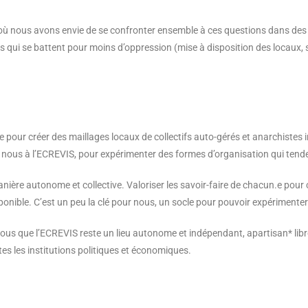
f, où nous avons envie de se confronter ensemble à ces questions dans des
s qui se battent pour moins d’oppression (mise à disposition des locaux, 
e pour créer des maillages locaux de collectifs auto-gérés et anarchistes
 nous à l’ECREVIS, pour expérimenter des formes d’organisation qui tendent
manière autonome et collective. Valoriser les savoir-faire de chacun.e pou
sponible. C’est un peu la clé pour nous, un socle pour pouvoir expérimen
r nous que l’ECREVIS reste un lieu autonome et indépendant, apartisan* lib
s les institutions politiques et économiques.