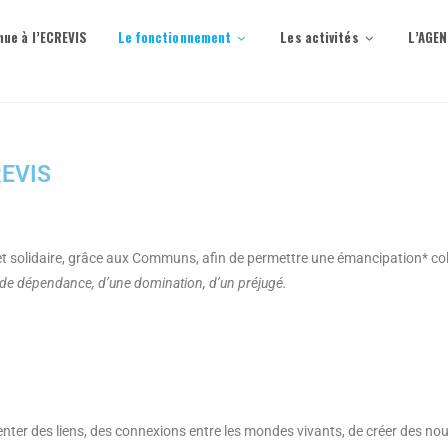
nue à l’ECREVIS
Le fonctionnement
Les activités
L’AGE
REVIS
et solidaire, grâce aux Communs, afin de permettre une émancipation* colle
at de dépendance, d’une domination, d’un préjugé.
venter des liens, des connexions entre les mondes vivants, de créer des nou