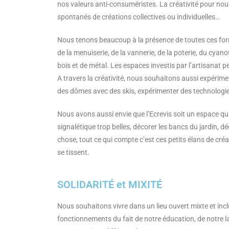
nos valeurs anti-consuméristes. La créativité pour nou
spontanés de créations collectives ou individuelles…
Nous tenons beaucoup à la présence de toutes ces form
de la menuiserie,
de la vannerie, de la poterie, du cya
bois et de métal. Les espaces
investis par l’artisanat 
A travers la créativité, nous souhaitons aussi expérim
des dômes
avec des skis, expérimenter des technologi
Nous avons aussi envie que l’Ecrevis soit un espace q
signalétique trop
belles, décorer les bancs du jardin, 
chose, tout ce qui compte c’est ces
petits élans de cré
se tissent.
SOLIDARITÉ et MIXITÉ
Nous souhaitons vivre dans un lieu ouvert mixte et in
fonctionnements du fait de notre éducation, de notre 