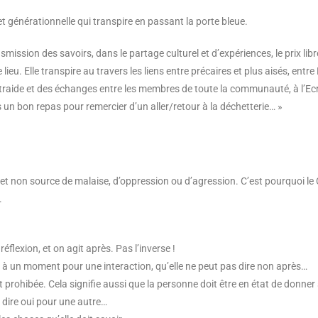
et générationnelle qui transpire en passant la porte bleue.
smission des savoirs, dans le partage culturel et d’expériences, le prix lib
lieu. Elle transpire au travers les liens entre précaires et plus aisés, entr
ntraide et des échanges entre les membres de toute la communauté, à l’Ecrev
is un bon repas pour remercier d’un aller/retour à la déchetterie… »
 et non source de malaise, d’oppression ou d’agression. C’est pourquoi l
.
flexion, et on agit après. Pas l’inverse !
i à un moment pour une interaction, qu’elle ne peut pas dire non après…
t prohibée. Cela signifie aussi que la personne doit être en état de donne
s dire oui pour une autre…