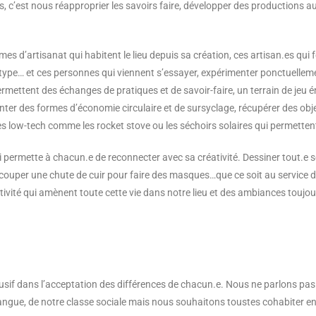
s, c’est nous réapproprier les savoirs faire, développer des productions a
es d’artisanat qui habitent le lieu depuis sa
création, ces artisan.es qui 
notype… et ces personnes qui viennent s’essayer, expérimenter
ponctuelleme
permettent des échanges de pratiques et de savoir-faire, un terrain de jeu
é
enter des formes d’économie circulaire et de
sursyclage, récupérer des objet
es low-tech comme les rocket stove ou les séchoirs
solaires qui permette
ui permette à chacun.e de reconnecter avec sa c
réativité. Dessiner tout.e
découper une chute de cuir pour faire des masques…que ce soit
au service d
ativité qui amènent toute cette vie dans notre lieu et des ambiances toujo
clusif dans l’acceptation des différences de chacun.e. Nous ne parlons p
langue, de notre classe sociale mais nous souhaitons toustes cohabiter e